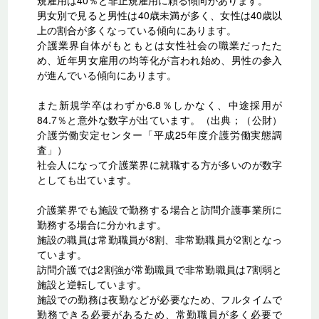
規雇用は40％と非正規雇用に頼る傾向があります。
男女別で見ると男性は40歳未満が多く、女性は40歳以
上の割合が多くなっている傾向にあります。
介護業界自体がもともとは女性社会の職業だったた
め、近年男女雇用の均等化が言われ始め、男性の参入
が進んでいる傾向にあります。
また新規学卒はわずか6.8％しかなく、中途採用が
84.7％と意外な数字が出ています。（出典；（公財）
介護労働安定センター「平成25年度介護労働実態調
査」）
社会人になって介護業界に就職する方が多いのが数字
としても出ています。
介護業界でも施設で勤務する場合と訪問介護事業所に
勤務する場合に分かれます。
施設の職員は常勤職員が8割、非常勤職員が2割となっ
ています。
訪問介護では2割強が常勤職員で非常勤職員は7割弱と
施設と逆転しています。
施設での勤務は夜勤などが必要なため、フルタイムで
勤務できる必要があるため、常勤職員が多く必要で