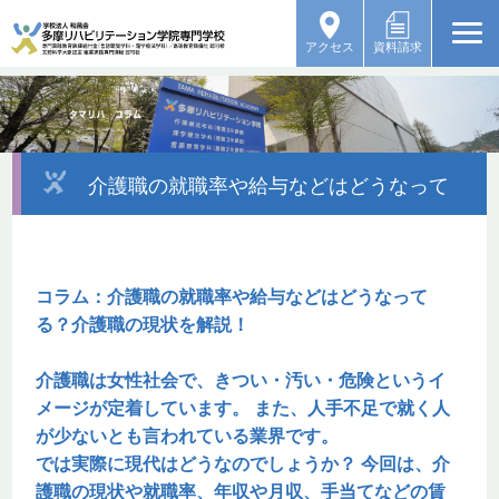
アクセス
資料請求
介護職の就職率や給与などはどうなって
る？
コラム：介護職の就職率や給与などはどうなって
る？介護職の現状を解説！
介護職は女性社会で、きつい・汚い・危険というイ
メージが定着しています。 また、人手不足で就く人
が少ないとも言われている業界です。
では実際に現代はどうなのでしょうか？ 今回は、介
護職の現状や就職率、年収や月収、手当てなどの賃